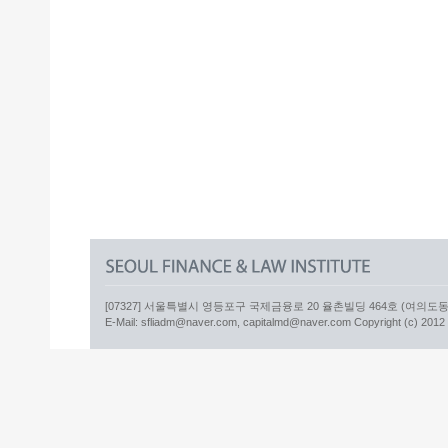
[07327] 서울특별시 영등포구 국제금융로 20 율촌빌딩 464호 (여의도동) 더캐
E-Mail: sfliadm@naver.com, capitalmd@naver.com Copyright (c) 2012 sfl