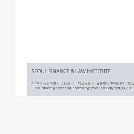
[07327] 서울특별시 영등포구 국제금융로 20 율촌빌딩 464호 (여의도동) 더캐
E-Mail: sfliadm@naver.com, capitalmd@naver.com Copyright (c) 2012 sfl