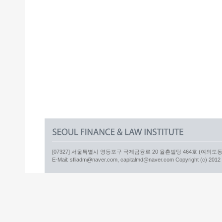
[07327] 서울특별시 영등포구 국제금융로 20 율촌빌딩 464호 (여의도동) 더캐
E-Mail: sfliadm@naver.com, capitalmd@naver.com Copyright (c) 2012 sfl