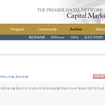
Program
Community
Archive
Visio
최근주요자료
테마House
자료실
불공정거래센터
르트_사건을_중심으로.pdf
 대한 평석을 중심으로 주식회사의 장외파생상품거래와 이사의 책임에 관한 연구논문